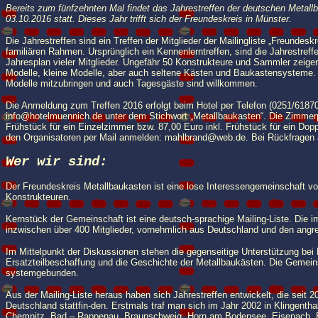
Bereits zum fünfzehnten Mal findet das Jahrestreffen der deutschen Metall
03.10.2016 statt. Dieses Jahr trifft sich der Freundeskreis in Münster.
Die Jahrestreffen sind ein Treffen der Mitglieder der Mailingliste „Freundes
familiären Rahmen. Ursprünglich ein Kennenlerntreffen, sind die Jahrestreff
Jahresplan vieler Mitglieder. Ungefähr 50 Konstrukteure und Sammler zeige
Modelle, kleine Modelle, aber auch seltene Kästen und Baukastensysteme. 
Modelle mitzubringen und auch Tagesgäste sind willkommen.
Die Anmeldung zum Treffen 2016 erfolgt beim Hotel per Telefon (0251/61870
info@hotelmuennich.de unter dem Stichwort „Metallbaukasten“. Die Zimmerpr
Frühstück für ein Einzelzimmer bzw. 87,00 Euro inkl. Frühstück für ein Dop
den Organisatoren per Mail anmelden: mahlbrand@web.de. Bei Rückfragen 
Wer wir sind:
Der Freundeskreis Metallbaukasten ist eine lose Interessengemeinschaft 
Konstrukteuren.
Kernstück der Gemeinschaft ist eine deutsch-sprachige Mailing-Liste. Die i
inzwischen über 400 Mitglieder, vornehmlich aus Deutschland und den ang
Im Mittelpunkt der Diskussionen stehen die gegenseitige Unterstützung bei
Ersatzteilbeschaffung und die Geschichte der Metallbaukästen. Die Gemeins
systemgebunden.
Aus der Mailing-Liste heraus haben sich Jahrestreffen entwickelt, die seit 
Deutschland stattfin-den. Erstmals traf man sich im Jahr 2002 in Klingenthal
Chemnitz, Bad – Rappenau, Braunschweig, Horn am Bodensee, Eisenach, 