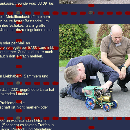
baukastenfreunde vom 30.09. bis
kreis Metallbaukasten“ in einem
en heute fester Bestandteil im
n ihre Schätze: Ganz große
Jeder ist dazu eingeladen seine
) oder per Mail an
eise liegen bei 67,00 Euro inkl.
pelzimmer. Zusätzlich bitte auch
auch dort einfach melden.
von Liebhabern, Sammlern und
m Jahr 2001 gegründete Liste hat
renzenden Ländern.
 Problemen, die
chaft ist nicht marken- oder
2002 an wechselnden Orten in
 (Sachsen) es folgten Treffen in
Bebra, Rostock und Magdeburg